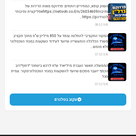
השוק קופא, המחירים רותחים: פרדוקס מאות הדירות של
נתיבותhttps://netivoti.co.il/n/26034609אפליקצית נתיבותי
להורדהhttps://p...
9/8 08:52
המקור התקציבי להחלטה עומד על 850 מיליון ש"ח מתוך תקציב
משרד הכלכלה והתעשייה שיועד לעידוד השקעות במגזר הטכנולוגי
ולא מומש...
9/8 07:55
הממשלה תאשר העברת מיליארד ש״ח לרכש ביטחוני ״דחוף״רוב
הכסף יועבר מסכום שיועד להשקעות במגזר הטכנולוגימקור: עמית
סגל
9/8 07:53
עקוב בטלגרם