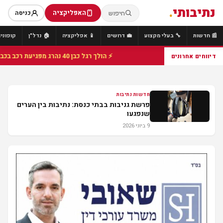
נתיבותי
.
האפליקציה
חיפוש
כניסה
📰 חדשות
🔧 בעלי מקצוע
💼 דרושים
📱 אפליקציה
🏠 נדל"ן
קופונים
⚡ הולך רגל כבן 40 נהרג מפגיעת רכב בכביש 25 סמוך לצומת הנשיא, מתנדבי זק"א פועלו בזירה
דיווחים אחרונים
חדשות נתיבות
פרשת גניבות בבתי כנסת: נתיבות בין הערים
שנפגעו
9 ביוני 2026