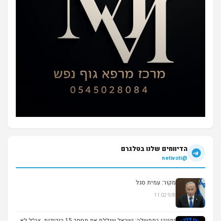
הדיווחים שלנו בטלגרם
@netivoti
מקור: עמית סגל
9/8 11:02
▶
נתניהו בממשלה: ישראל שוללת את מסמך 15 הנקודות. צה״ל לא