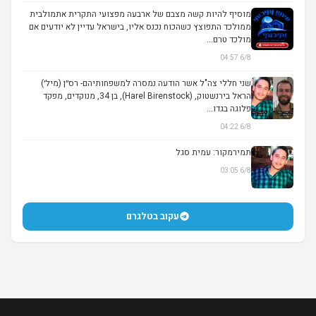
מוסיף להיות קשה מצבם של ארבעה מפצועי התקרית אתמולבית
ממולכד התפוצץ כשהכוח נכנס אליו, בישראל עדיין לא יודעים אם
מולכד טרם...
6/8 04:57
שני חללי צה"ל אשר הודעה נמסרה למשפחותיהם- רס״ן (מיל׳)
הראל בירנשטוק, (Harel Birenstock), בן 34, מנוקדים, מפקד
פלוגה בגדו...
6/8 04:22
תמירמקור: עמית סגל
6/8 03:05
עקוב בטלגרם