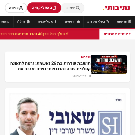
נתיבותי
.
האפליקציה
חיפוש
כניסה
📰 חדשות
🔧 בעלי מקצוע
💼 דרושים
📱 אפליקציה
🏠 נדל"ן
קופונים
⚡ הולך רגל כבן 40 נהרג מפגיעת רכב בכביש 25 סמוך לצומת הנשיא, מתנדבי זק"א פועלו בזירה
דיווחים אחרונים
שדרות
תושבת שדרות בת 26 נאשמת: גרמה לתאונה
קטלנית שבה נהרגו שתי נשים ועזבה את
הזירה
10 ביוני 2026