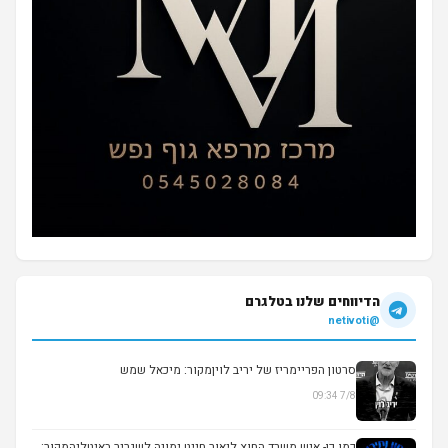
הדיווחים שלנו בטלגרם
@netivoti
סרטון הפריימריז של יריב לויןמקור: מיכאל שמש
7/8 09:34
▶
כמו כן- איש משרד החוץ ליאור חייט ימונה לשגריר באיטליהמקור: