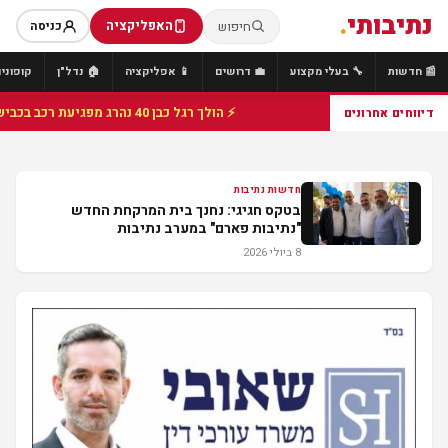
נתיבותי
.
האפליקציה
חיפוש
כניסה
📰 חדשות
🔧 בעלי מקצוע
💼 דרושים
📱 אפליקציה
🏠 נדל"ן
קופונים
⚡ הולך רגל כבן 40 נהרג מפגיעת רכב בכביש 25 סמוך לצומת הנשיא, מתנדבי זק"א פועלו בזירה
דיווחים אחרונים
חדשות נתיבות
בטקס חגיגי: נחנך בית המרקחת החדש
"נתיבות פארם" במערב נתיבות
8 ביולי 2026