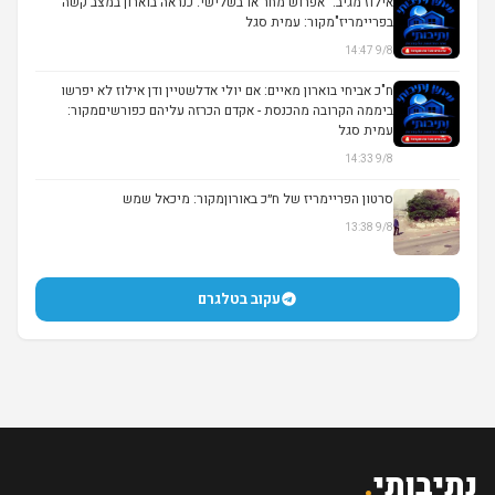
אילוז מגיב: "אפרוש מחר או בשלישי. כנראה בוארון במצב קשה
בפריימריז"מקור: עמית סגל
9/8 14:47
ח"כ אביחי בוארון מאיים: אם יולי אדלשטיין ודן אילוז לא יפרשו
ביממה הקרובה מהכנסת - אקדם הכרזה עליהם כפורשיםמקור:
עמית סגל
9/8 14:33
סרטון הפריימריז של ח״כ באורוןמקור: מיכאל שמש
9/8 13:38
▶
עקוב בטלגרם
נתיבותי
.