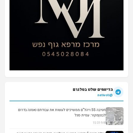
הדיווחים שלנו בטלגרם
@netivoti
חטיבה 55 ויהל"ם ממשיכים לעשות את עבודתם נאמנה בדרום
לבנוןמקור: עמית סגל
9/8 15:01
▶