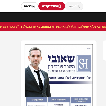
האפליקציה
חיפוש
כניסה
⚡ לקראת צעדת המחאה באזור הגבול: צה"ל הכריז על שטח 