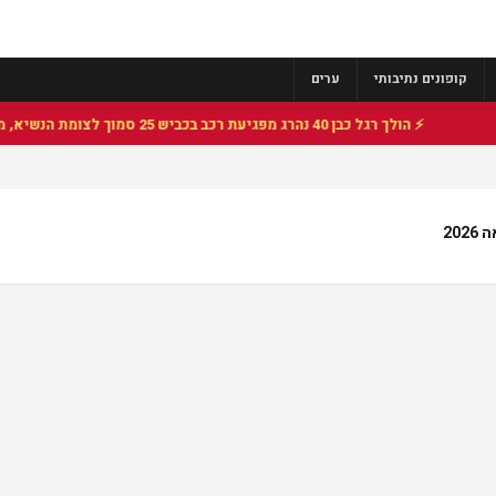
קופונים נתיבותי
ערים
⚡ הולך רגל כבן 40 נהרג מפגיעת רכב בכביש 25 סמוך לצומת הנשיא, מתנדבי זק"א פועלו בזירה
20