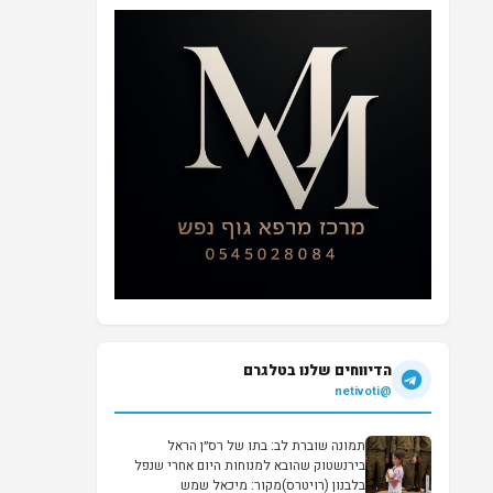
הדיווחים שלנו בטלגרם
@netivoti
תמונה שוברת לב: בתו של רס״ן הראל
בירנשטוק שהובא למנוחות היום אחרי שנפל
בלבנון (רויטרס)מקור: מיכאל שמש