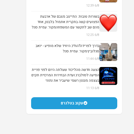
6/8 12:39
בשורות טובות: התייצב מצבם של ארבעת
הפצועים קשה בתקרית אתמול בלבנון, אחד
מהם שב לתקשר עם המשפחהמקור: עמית סגל
6/8 12:25
בדרך לפרידה?הח״כ היחיד שלא מופיע - יואב
סגלוביץמקור: עמית סגל
6/8 11:44
▶
הצעה חדשה מהליכוד שעלתה היום לפני פניית
הסיעה לסולברג:ועדת הבחירות המרכזית תקים
בעצמה מנגנון רשמי שיעביר את נתוני
ההצבעה...
6/8 11:13
עקוב בטלגרם