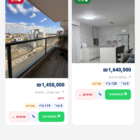
👤 פרטי
🏢 תיווך
₪1,640,000
📍 שלום דנינו 6
₪1,450,000
5 חד'
120 מ"ר
מכירה
📍 נווה שרון , נתיבות
💬 וואטסאפ
📞
פרטים ←
דירה
4 חד'
119 מ"ר
מכירה
💬 וואטסאפ
📞
פרטים ←