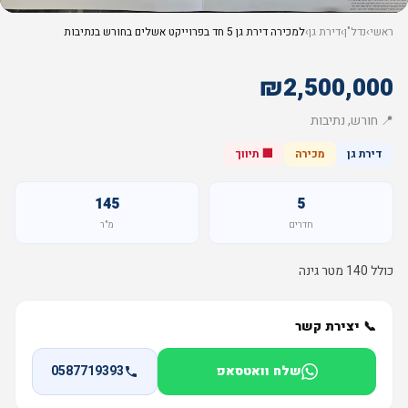
ראשי
›
נדל"ן
›
דירת גן
›
למכירה דירת גן 5 חד בפרוייקט אשלים בחורש בנתיבות
₪2,500,000
📍 חורש, נתיבות
דירת גן
מכירה
🏢 תיווך
145
5
חדרים
מ"ר
כולל 140 מטר גינה
📞 יצירת קשר
שלח וואטסאפ
0587719393