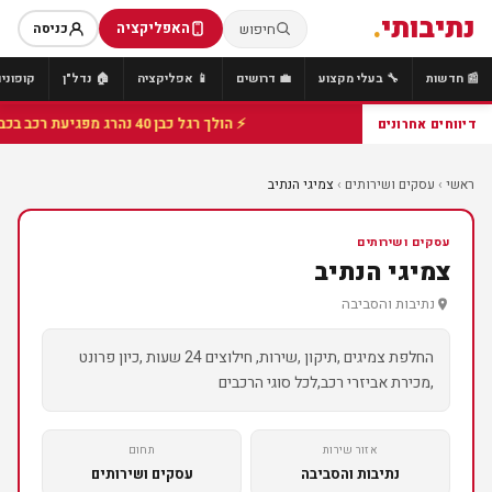
נתיבותי
.
האפליקציה
חיפוש
כניסה
📰 חדשות
🔧 בעלי מקצוע
💼 דרושים
📱 אפליקציה
🏠 נדל"ן
קופונים
⚡ הולך רגל כבן 40 נהרג מפגיעת רכב בכביש 25 סמוך לצומת הנשיא, מתנדבי זק"א פועלו בזירה
דיווחים אחרונים
ראשי
›
עסקים ושירותים
›
צמיגי הנתיב
⭐ פרמיום
עסקים ושירותים
צמיגי הנתיב
נתיבות והסביבה
החלפת צמיגים ,תיקון ,שירות, חילוצים 24 שעות ,כיון פרונט
,מכירת אביזרי רכב,לכל סוגי הרכבים
אזור שירות
תחום
נתיבות והסביבה
עסקים ושירותים