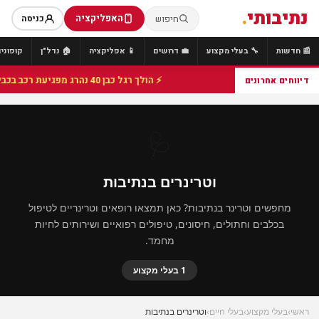
נתיבותי
.
האפליקציה
חיפוש
כניסה
📰 חדשות
🔧 בעלי מקצוע
💼 דרושים
📱 אפליקציה
🏠 נדל"ן
קופונים
⚡ הולך רגל כבן 40 נהרג מפגיעת רכב בכביש 25 סמוך לצומת הנשיא, מתנדבי זק"א פועלו בזירה
דיווחים אחרונים
🩺
וטרינרים בנתיבות
מחפשים וטרינר בנתיבות? כאן תמצאו רופאים וטרינריים לטיפול
בכלבים וחתולים, חיסונים, טיפולים רפואיים ושירותים לחיות
מחמד.
1 בעלי מקצוע
ראשי
›
בעלי מקצוע
›
בעלי חיים
›
וטרינרים בנתיבות