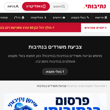
נתיבותי
.
האפליקציה
חיפוש
כניסה
📰 חדשות
🔧 בעלי מקצוע
💼 דרושים
📱 אפליקציה
🏠 נדל"ן
קופונים
⚡ הולך רגל כבן 40 נהרג מפגיעת רכב בכביש 25 סמוך לצומת הנשיא, מתנדבי זק"א פועלו בזירה
דיווחים אחרונים
צביעת משרדים בנתיבות
מחפש צביעת משרדים בנתיבות בנתיבות? כאן תמצא בעלי מקצוע
מומלצים בנתיבות והסביבה.
1 בעלי מקצוע
ראשי
›
בעלי מקצוע
›
צבעי בנתיבות
›
צביעת משרדים בנתיבות