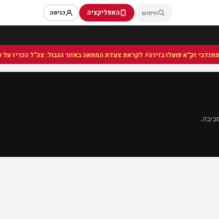
האפליקציה
חיפוש
כניסה
⚡ לקראת צעדת המחאה באזור הגבול: צה"ל הכריז על שטח
ביבה.