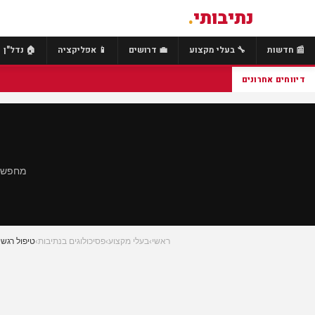
נתיבותי
.
📰 חדשות
🔧 בעלי מקצוע
💼 דרושים
📱 אפליקציה
🏠 נדל"ן
דיווחים אחרונים
מחפש ט
ראשי
›
בעלי מקצוע
›
פסיכולוגים בנתיבות
›
טיפול רגשי