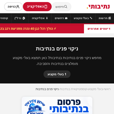
נתיבותי
.
האפליקציה
חיפוש
כניסה
📰 חדשות
🔧 בעלי מקצוע
💼 דרושים
📱 אפליקציה
🏠 נדל"ן
קופונים
⚡ הולך רגל כבן 40 נהרג מפגיעת רכב בכביש 25 סמוך לצומת הנשיא, מתנדבי זק"א פועלו בזירה
דיווחים אחרונים
ניקוי פנים בנתיבות
מחפש ניקוי פנים בנתיבות בנתיבות? כאן תמצא בעלי מקצוע
מומלצים בנתיבות והסביבה.
1 בעלי מקצוע
ראשי
›
בעלי מקצוע
›
קוסמטיקאית בנתיבות
›
ניקוי פנים בנתיבות