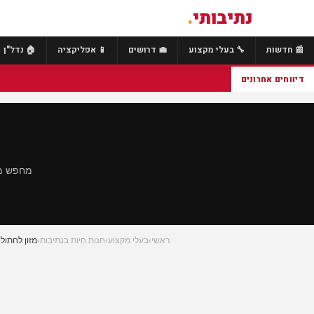
נתיבותי
.
📰 חדשות
🔧 בעלי מקצוע
💼 דרושים
📱 אפליקציה
🏠 נדל"ן
דיווחים אחרונים
מחפש מז
ראשי
›
בעלי מקצוע
›
חנות חיות בנתיבות
›
מזון לחתול