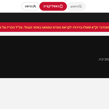
האפליקציה
חיפוש
כניסה
⚡ לקראת צעדת המחאה באזור הגבול: צה"ל הכריז על שטח
סביבה.