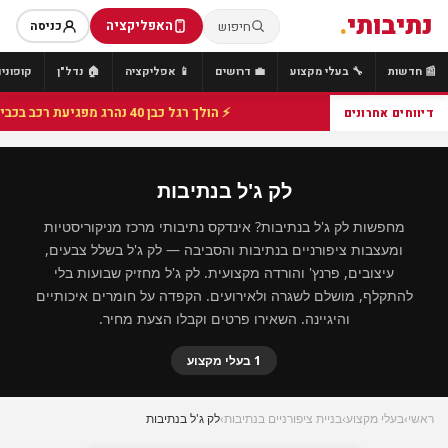
נתיבותי
.
האפליקציה
חיפוש
כניסה
📰 חדשות
🔧 בעלי מקצוע
💼 דרושים
📱 אפליקציה
🏠 נדל"ן
קופונים
⚡ הולך רגל כבן 40 נהרג מפגיעת רכב בכביש 25 סמוך לצומת הנשיא, מתנדבי זק"א פועלו בזירה
דיווחים אחרונים
לק ג'ל בנתיבות
מחפשות לק ג'ל בנתיבות? אינדקס נתיבותי מרכז מניקוריסטיות
ומעצבות ציפורניים בנתיבות והסביבה — לק ג'ל בשלל צבעים,
עיצובים, פרנץ' והורדה מקצועית. לק ג'ל מחזיק שבועות בלי
להתקלף, מושלם לשגרה ולאירועים. הקפדה על חומרים איכותיים
והיגיינה. השאירו פרטים וקבלו הצעת מחיר.
1 בעלי מקצוע
ראשי
›
בעלי מקצוע
›
בניית ציפורניים בנתיבות
›
לק ג'ל בנתיבות