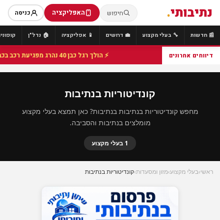
נתיבותי
.
האפליקציה
חיפוש
כניסה
📰 חדשות
🔧 בעלי מקצוע
💼 דרושים
📱 אפליקציה
🏠 נדל"ן
קופונים
⚡ הולך רגל כבן 40 נהרג מפגיעת רכב בכביש 25 סמוך לצומת הנשיא, מתנדבי זק"א פועלו בזירה
דיווחים אחרונים
קונדיטוריות בנתיבות
מחפש קונדיטוריות בנתיבות בנתיבות? כאן תמצא בעלי מקצוע
מומלצים בנתיבות והסביבה.
1 בעלי מקצוע
ראשי
›
בעלי מקצוע
›
מזון ומסעדות
›
קונדיטוריות בנתיבות