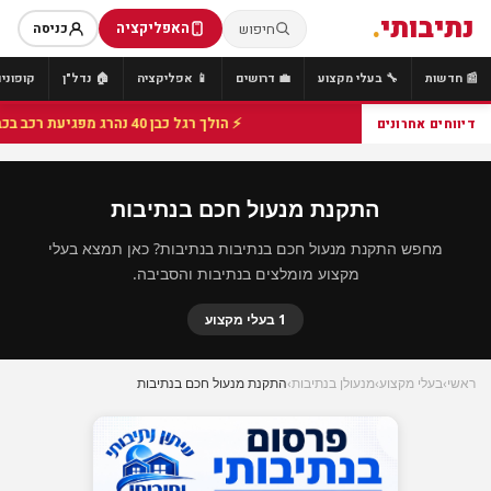
נתיבותי
.
האפליקציה
חיפוש
כניסה
📰 חדשות
🔧 בעלי מקצוע
💼 דרושים
📱 אפליקציה
🏠 נדל"ן
קופונים
⚡ הולך רגל כבן 40 נהרג מפגיעת רכב בכביש 25 סמוך לצומת הנשיא, מתנדבי זק"א פועלו בזירה
דיווחים אחרונים
התקנת מנעול חכם בנתיבות
מחפש התקנת מנעול חכם בנתיבות בנתיבות? כאן תמצא בעלי
מקצוע מומלצים בנתיבות והסביבה.
1 בעלי מקצוע
ראשי
›
בעלי מקצוע
›
מנעולן בנתיבות
›
התקנת מנעול חכם בנתיבות