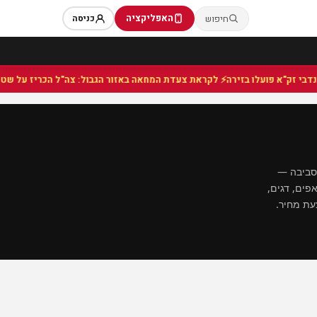
האפליקציה
חיפוש
כניסה
⚡ לקראת צעדת המחאה באזור הגבול: צה"ל הכריז על שטח צבאי 
הסביבה —
פים, דגים,
עת מחיר.