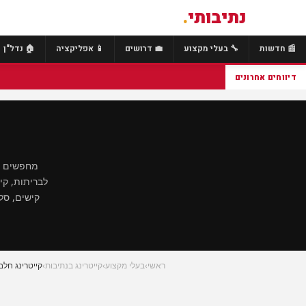
נתיבותי
.
📰 חדשות
🔧 בעלי מקצוע
💼 דרושים
📱 אפליקציה
🏠 נדל"ן
דיווחים אחרונים
מחפשים קי
לבריתות, קי
קישים, סל
ראשי
›
בעלי מקצוע
›
קייטרינג בנתיבות
›
קייטרינג חלב