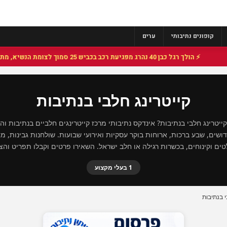
קופונים נתיבותי
ערים
⚡ הולך רגל כבן 40 נהרג מפגיעת רכב בכביש 25 סמוך לצומת הנשיא, מתנדבי זק"א פועלו בזירה
קייטרינג חלבי בנתיבות
יטרינג חלבי בנתיבות? אינדקס נתיבותי מרכז קייטרינגים חלביים בנתיבות ו
דושים, שבע ברכות, ארוחות בוקר עסקיות ואירועי שבועות. שולחנות גבינות, מא
טים וקינוחים, בכשרות רגילה או חלב ישראל. השאירו פרטים וקבלו תפריט והצ
1 בעלי מקצוע
י בנתיבות