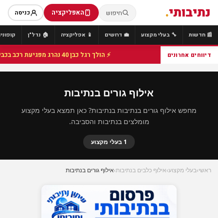
נתיבותי
.
האפליקציה
חיפוש
כניסה
📰 חדשות
🔧 בעלי מקצוע
💼 דרושים
📱 אפליקציה
🏠 נדל"ן
קופונים
⚡ הולך רגל כבן 40 נהרג מפגיעת רכב בכביש 25 סמוך לצומת הנשיא, מתנדבי זק"א פועלו בזירה
דיווחים אחרונים
אילוף גורים בנתיבות
מחפש אילוף גורים בנתיבות בנתיבות? כאן תמצא בעלי מקצוע
מומלצים בנתיבות והסביבה.
1 בעלי מקצוע
ראשי
›
בעלי מקצוע
›
אילוף כלבים בנתיבות
›
אילוף גורים בנתיבות