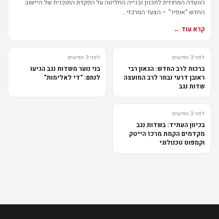
הוועדה המחוזית לתכנון ובנייה החליטה על הפקדת התוכנית של היישוב
החדש "אופיר" – הצעד המרכזי...
קרא עוד ←
לפני 3 חודשים
לפני 3 חודשים
ברכות לרב החדש: הגאון רבי
בני נוער משדות נגב הגיעו
ראובן דרעי נבחר לרב המועצה
לנחם: "די לאלימות"
שדות נגב
לפני 3 חודשים
בכיוון העתיד: בשדות נגב
מקדמים הקמת מרכז הייטק
וקמפוס טכנולוגי