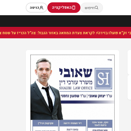
האפליקציה
חיפוש
כניסה
⚡ לקראת צעדת המחאה באזור הגבול: צה"ל הכריז על שטח צבאי 