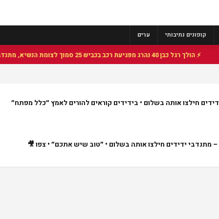
קופונים נתיבותי
ערים
⚡ הולך רגל כבן 40 נהרג מפגיעת רכב בכביש 25 סמוך לצומת הנשיא, מתנדבי זק"א פועלו בזירה
ידים חילצו אותה בשלום • בידידים קוראים להורים לאמץ ״כלל מפתח״
– מתנדבי ידידים חילצו אותה בשלום • ״טוב שיש אתכם״ • צפו 🎥