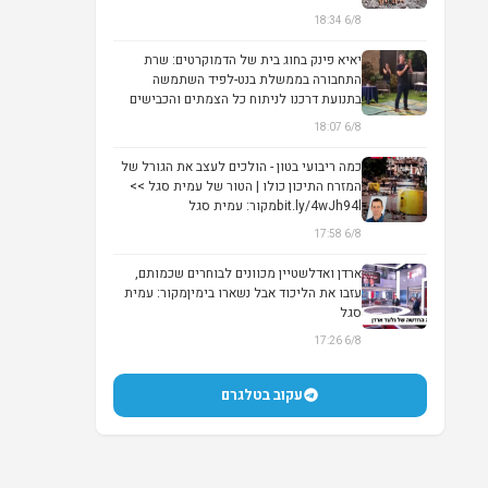
6/8 18:34
יאיא פינק בחוג בית של הדמוקרטים: שרת
התחבורה בממשלת בנט-לפיד השתמשה
בתנועת דרכנו לניתוח כל הצמתים והכבישים
ביו"ש לפי השא...
▶
6/8 18:07
כמה ריבועי בטון - הולכים לעצב את הגורל של
המזרח התיכון כולו | הטור של עמית סגל >>
bit.ly/4wJh94lמקור: עמית סגל
6/8 17:58
ארדן ואדלשטיין מכוונים לבוחרים שכמותם,
עזבו את הליכוד אבל נשארו בימיןמקור: עמית
סגל
▶
6/8 17:26
עקוב בטלגרם