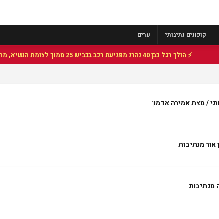
קופונים נתיבותי
ערים
⚡ הולך רגל כבן 40 נהרג מפגיעת רכב בכביש 25 סמוך לצומת הנשיא, מתנדבי זק"א פועלו בזירה
י / מאת אמירה אדמון
 אור מנתיבות
 מנתיבות