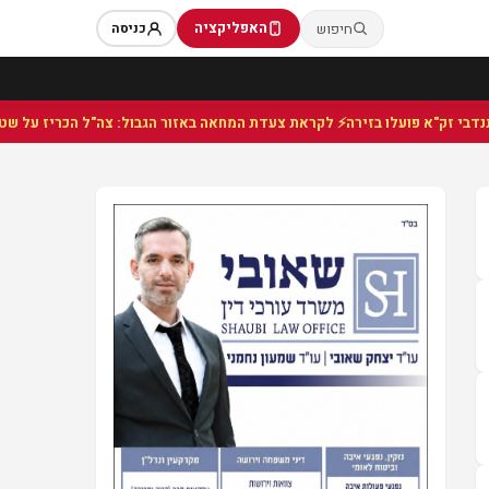
האפליקציה
חיפוש
כניסה
⚡ לקראת צעדת המחאה באזור הגבול: צה"ל הכריז על שטח צב