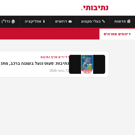
נתיבותי
.
📰 חדשות
🔧 בעלי מקצוע
💼 דרושים
📱 אפליקציה
🏠 נדל"ן
⚡ הולך רגל כבן 
דיווחים אחרונים
ידידים סניף נתיבות
נתיבות: פעוט ננעל בשגגה ברכב, מתנדב
12 במאי 2026