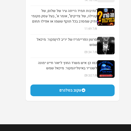
7/8 14:16
▶
"נתיבות תמיד הייתה עיר של שלום, של
קהילה, של צדיקים", אומר א', בעל עסק מקומי
ותיק שמסרב בכל תוקף ששמו או אפילו תחום
עיסו...
7/8 11:49
סרטון הפריימריז של יריב לויןמקור: מיכאל
שמש
7/8 09:34
▶
כמו כן- איש משרד החוץ ליאור חייט ימונה
לשגריר באיטליהמקור: מיכאל שמש
7/8 09:30
עקוב בטלגרם