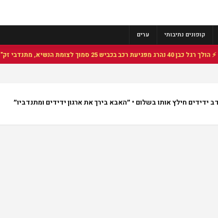
קופונים נתיבותי
ערים
40 נהרג מפגיעת רכב בכביש 25 סמוך לצומת הנשיא, מתנדבי זק"א פועלו בזירה
 ידידים חילץ אותו בשלום • ״האבא בירך את ארגון ידידים ומתנדביו״