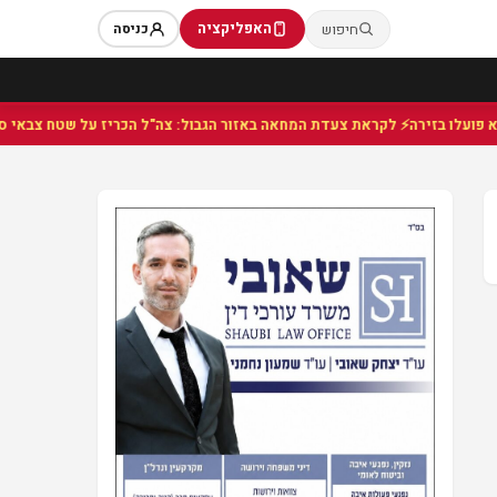
האפליקציה
חיפוש
כניסה
⚡ לקראת צעדת המחאה באזור הגבול: צה"ל הכריז על שטח צבאי סגור 