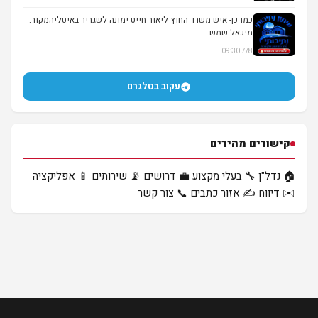
▶
כמו כן- איש משרד החוץ ליאור חייט ימונה לשגריר באיטליהמקור:
מיכאל שמש
7/8 09:30
עקוב בטלגרם
קישורים מהירים
🏠 נדל"ן
🔧 בעלי מקצוע
💼 דרושים
📡 שירותים
📱 אפליקציה
✉️ דיווח
✍️ אזור כתבים
📞 צור קשר