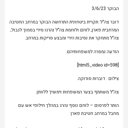
הבוקר 3/6/23
דובר צה"ל: תקרית ביטחונית התרחשה הבוקר במרחב החטיבה
המרחבית פארן, לוחם ולוחמת צה"ל נהרגו מירי בסמוך לגבול,
צה"ל מתחקר את נסיבות הירי ומבצע סריקות במרחב.
הודעה נמסרה למשפחותיהם.
[html5_video id=598]
צילום : דוברות סורוקה.
צה"ל משתתף בצער המשפחות וימשיך ללוותן.
הותר לפרסום – לוחם נוסף נהרג במהלך חילופי אש עם
מחבל במרחב חטיבת פארן