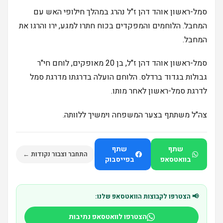
סמל-ראשון אוהד דהן ז"ל נהרג במהלך חילופי האש עם
המחבל. הלוחמים והמפקדים בכוח חתרו למגע, ירו והרגו את
המחבל.
סמל-ראשון אוהד דהן ז"ל, בן 20 מאופקים, לוחם חי"ר
גבולות בגדוד ברדלס. הלוחם הועלה בדרגתו מדרגת סמל
לדרגת סמל-ראשון לאחר מותו.
צה"ל משתתף בצער המשפחה וימשיך ללוותה.
שתף
שתף
התחבר וצבור נקודות ←
בוואטסאפ
בפייסבוק
📢 הצטרפו לקבוצות הוואטסאפ שלנו:
הצטרפו לוואטסאפ נתיבות