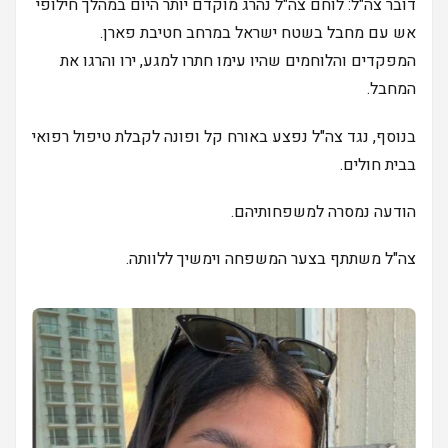
דובר צה"ל: לוחם צה"ל נהרג מוקדם יותר היום במהלך חילופי
אש עם מחבל בשטח ישראל במרחב חטיבת פארן.
המפקדים והלוחמים שהיו עימו חתרו למגע, ירו והרגו את
המחבל.
בנוסף, נגד צה"ל נפצע באורח קל ופונה לקבלת טיפול רפואי
בבית חולים.
הודעה נמסרה למשפחותיהם.
צה"ל משתתף בצער המשפחה וימשיך ללוותה.