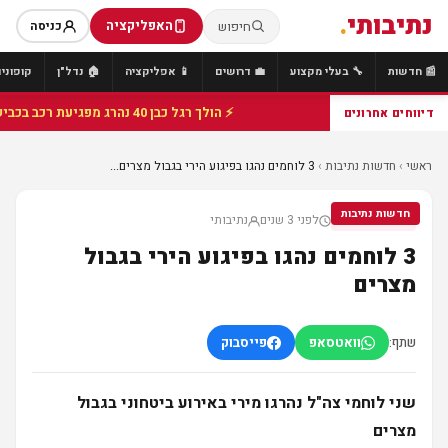
נתיבותי
.
האפליקציה
חיפוש
כניסה
📰 חדשות
🔧 בעלי מקצוע
💼 דרושים
📱 אפליקציה
🏠 נדל"ן
קופונים
⚡ הולך רגל כבן 40 נהרג מפגיעת רכב בכביש 25 סמוך לצומת הנשיא, מתנדבי זק"א פועלו בזירה
דיווחים אחרונים
ראשי
›
חדשות נתיבות
›
3 לוחמים נהגו בפיגוע הירי בגבול מצרים...
חדשות נתיבות
לפני 3 שנים
נתיבותי
חדשות נתיבות
3 לוחמים נהגו בפיגוע הירי בגבול
מצרים
שתף:
וואטסאפ
פייסבוק
שני לוחמי צה"ל נהרגו מירי באירוע ביטחוני בגבול
מצרים