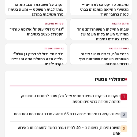
נתיבות: פרויקט הצלת חיים —
הקרב על משבצת הנגב: נתניהו
מכשירי החייאה מותקנים בבתי
עותר לבית המשפט — ומשה בנימין
כנסת ברחבי העיר
פרץ מנתיבות במרכז
חינוך נתיבות
ספורט נתיבות
שבוע החיילים המשוחררים: אחד
"נזרי גידולי עופות" אלופת טורניר
מאירועי השיא בלוח השנה של
הקטרגל 2026 בנתיבות
מרכז צעירים נתיבות
רוחניות נתיבות
בריאות נתיבות
בכירי ש"ס, רבנים ואישי ציבור
ילד אחד יכול להדביק גן שלם":
השתתפו בשמחת משפחות פרץ
עלייה חדה במחלת הפה והגפיים
ודרעי בנתיבות
בקרב ילדים
פופולרי עכשיו
בעקבות הביקוש העצום: מופע אייל גולן עובר למתחם הספורטק –
1
נפתחה מכירת כרטיסים נוספת
תאונה קשה בנתיבות: אישה כבת 65 נפגעה מרכב ומורדמת ומונשמת
2
תושב נתיבות, בשנות ה – 40 לחייו נעצר בחשד למעורבותו באירוע
3
אמש