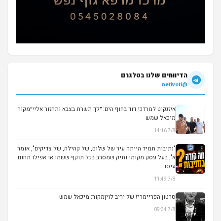
הדיווחים שלנו בטלגרם
@netivoti
איזנקוט למרדכי דוד בחוף הים: ״לך תשרת בצבא ותחזור אליי״מקור:
מיכאל שמש
7/8 14:16
▶
"נתיבות תמיד הייתה עיר של שלום, של קהילה, של צדיקים", אומר
א', בעל עסק מקומי ותיק שמסרב בכל תוקף ששמו או אפילו תחום
עיסו...
7/8 11:49
סרטון הפריימריז של יריב לויןמקור: מיכאל שמש
7/8 09:34