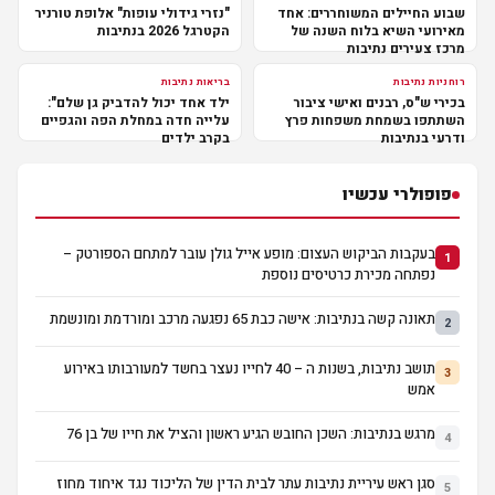
שבוע החיילים המשוחררים: אחד
"נזרי גידולי עופות" אלופת טורניר
מאירועי השיא בלוח השנה של
הקטרגל 2026 בנתיבות
מרכז צעירים נתיבות
רוחניות נתיבות
בריאות נתיבות
בכירי ש"ס, רבנים ואישי ציבור
ילד אחד יכול להדביק גן שלם":
השתתפו בשמחת משפחות פרץ
עלייה חדה במחלת הפה והגפיים
ודרעי בנתיבות
בקרב ילדים
פופולרי עכשיו
בעקבות הביקוש העצום: מופע אייל גולן עובר למתחם הספורטק –
1
נפתחה מכירת כרטיסים נוספת
תאונה קשה בנתיבות: אישה כבת 65 נפגעה מרכב ומורדמת ומונשמת
2
תושב נתיבות, בשנות ה – 40 לחייו נעצר בחשד למעורבותו באירוע
3
אמש
מרגש בנתיבות: השכן החובש הגיע ראשון והציל את חייו של בן 76
4
סגן ראש עיריית נתיבות עתר לבית הדין של הליכוד נגד איחוד מחוז
5