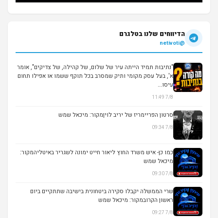
הדיווחים שלנו בטלגרם
@netivoti
"נתיבות תמיד הייתה עיר של שלום, של קהילה, של צדיקים", אומר
א', בעל עסק מקומי ותיק שמסרב בכל תוקף ששמו או אפילו תחום
עיסו...
7/8 11:49
סרטון הפריימריז של יריב לויןמקור: מיכאל שמש
7/8 09:34
▶
כמו כן- איש משרד החוץ ליאור חייט ימונה לשגריר באיטליהמקור:
מיכאל שמש
7/8 09:30
שרי הממשלה יקבלו סקירה ביטחונית בישיבה שתתקיים ביום
ראשון הקרובמקור: מיכאל שמש
7/8 09:27