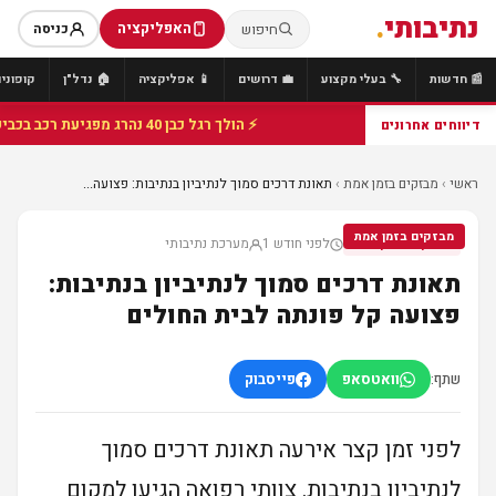
נתיבותי
.
האפליקציה
חיפוש
כניסה
📰 חדשות
🔧 בעלי מקצוע
💼 דרושים
📱 אפליקציה
🏠 נדל"ן
קופונים
⚡ הולך רגל כבן 40 נהרג מפגיעת רכב בכביש 25 סמוך לצומת הנשיא, מתנדבי זק"א פועלו בזירה
דיווחים אחרונים
ראשי
›
מבזקים בזמן אמת
›
תאונת דרכים סמוך לנתיביון בנתיבות: פצועה...
מבזקים בזמן אמת
לפני חודש 1
מערכת נתיבותי
מבזקים בזמן אמת
תאונת דרכים סמוך לנתיביון בנתיבות:
פצועה קל פונתה לבית החולים
שתף:
וואטסאפ
פייסבוק
לפני זמן קצר אירעה תאונת דרכים סמוך
לנתיביון בנתיבות. צוותי רפואה הגיעו למקום