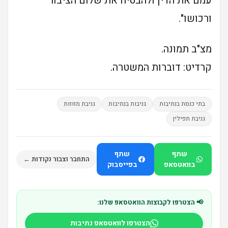
עמם את הדין ולהבטיח את שלום הציבור
ורכושו".
מצ"ב תמונה.
קרדיט: דוברות המשטרה.
בתי כנסת בנתיבות
גניבות בנתיבות
גניבת מזוזות
גניבת תפילין
שתף
שתף
התחבר וצבור נקודות ←
בוואטסאפ
בפייסבוק
📢 הצטרפו לקבוצות הוואטסאפ שלנו:
הצטרפו לוואטסאפ נתיבות