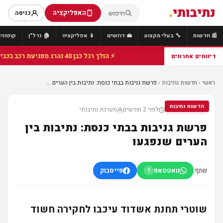
נתיבותי
.
האפליקציה
חיפוש
כניסה
📰 חדשות
🔧 בעלי מקצוע
💼 דרושים
📱 אפליקציה
🏠 נדל"ן
קופונים
⚡ הולך רגל כבן 40 נהרג מפגיעת רכב בכביש 25 סמוך לצומת הנשיא, מתנדבי זק"א פועלו בזירה
דיווחים אחרונים
ראשי
›
חדשות נתיבות
›
פרשת גניבות בבתי כנסת: נתיבות בין הערים ...
חדשות נתיבות
לפני 2 חודשים
מערכת נתיבותי
חדשות נתיבות
פרשת גניבות בבתי כנסת: נתיבות בין
הערים שנפגעו
שתף:
וואטסאפ
פייסבוק
1
שוטרי תחנת אשדוד עיכבו לחקירה חשוד