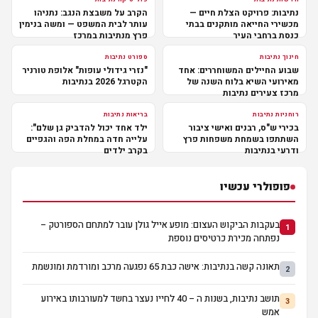
נתיבות: פרויקט הצלת חיים —
הקרב על משבצת הנגב: נתניהו
מכשירי החייאה מותקנים בבתי
עותר לבית המשפט — ומשה בנימין
כנסת ברחבי העיר
פרץ מנתיבות במרכז
חינוך נתיבות
ספורט נתיבות
שבוע החיילים המשוחררים: אחד
"נזרי גידולי עופות" אלופת טורניר
מאירועי השיא בלוח השנה של
הקטרגל 2026 בנתיבות
מרכז צעירים נתיבות
רוחניות נתיבות
בריאות נתיבות
בכירי ש"ס, רבנים ואישי ציבור
ילד אחד יכול להדביק גן שלם":
השתתפו בשמחת משפחות פרץ
עלייה חדה במחלת הפה והגפיים
ודרעי בנתיבות
בקרב ילדים
פופולרי עכשיו
בעקבות הביקוש העצום: מופע אייל גולן עובר למתחם הספורטק –
1
נפתחה מכירת כרטיסים נוספת
תאונה קשה בנתיבות: אישה כבת 65 נפגעה מרכב ומורדמת ומונשמת
2
תושב נתיבות, בשנות ה – 40 לחייו נעצר בחשד למעורבותו באירוע
3
אמש