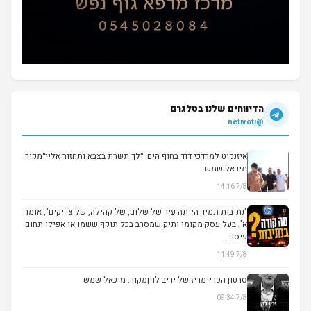
הדיווחים שלנו בטלגרם
@netivoti
איזנקוט למרדכי דוד בחוף הים: ״לך תשרת בצבא ותחזור אליי״מקור:
מיכאל שמש
7/8 14:16
▶
"נתיבות תמיד הייתה עיר של שלום, של קהילה, של צדיקים", אומר
א', בעל עסק מקומי ותיק שמסרב בכל תוקף ששמו או אפילו תחום
עיסו...
7/8 11:49
סרטון הפריימריז של יריב לויןמקור: מיכאל שמש
7/8 09:34