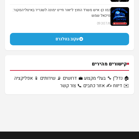
▶
כמו כן- איש משרד החוץ ליאור חייט ימונה לשגריר באיטליהמקור:
מיכאל שמש
7/8 09:30
עקוב בטלגרם
קישורים מהירים
🏠 נדל"ן
🔧 בעלי מקצוע
💼 דרושים
📡 שירותים
📱 אפליקציה
✉️ דיווח
✍️ אזור כתבים
📞 צור קשר