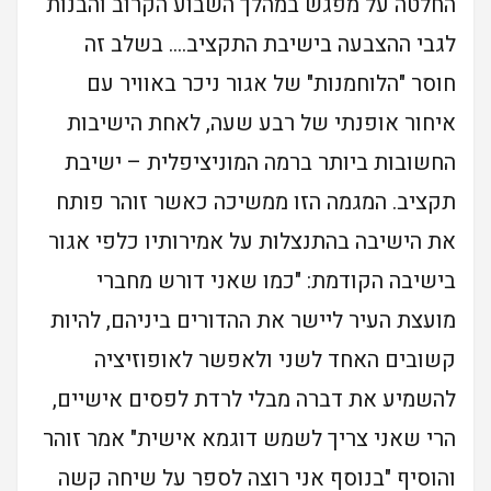
החלטה על מפגש במהלך השבוע הקרוב והבנות
לגבי ההצבעה בישיבת התקציב…. בשלב זה
חוסר "הלוחמנות" של אגור ניכר באוויר עם
איחור אופנתי של רבע שעה, לאחת הישיבות
החשובות ביותר ברמה המוניציפלית – ישיבת
תקציב. המגמה הזו ממשיכה כאשר זוהר פותח
את הישיבה בהתנצלות על אמירותיו כלפי אגור
בישיבה הקודמת: "כמו שאני דורש מחברי
מועצת העיר ליישר את ההדורים ביניהם, להיות
קשובים האחד לשני ולאפשר לאופוזיציה
להשמיע את דברה מבלי לרדת לפסים אישיים,
הרי שאני צריך לשמש דוגמא אישית" אמר זוהר
והוסיף "בנוסף אני רוצה לספר על שיחה קשה