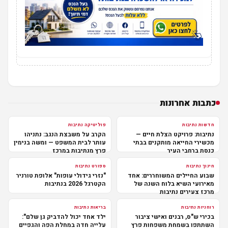
כתבות אחרונות
חדשות נתיבות
פוליטיקה נתיבות
נתיבות: פרויקט הצלת חיים —
הקרב על משבצת הנגב: נתניהו
מכשירי החייאה מותקנים בבתי
עותר לבית המשפט — ומשה בנימין
כנסת ברחבי העיר
פרץ מנתיבות במרכז
חינוך נתיבות
ספורט נתיבות
שבוע החיילים המשוחררים: אחד
"נזרי גידולי עופות" אלופת טורניר
מאירועי השיא בלוח השנה של
הקטרגל 2026 בנתיבות
מרכז צעירים נתיבות
רוחניות נתיבות
בריאות נתיבות
בכירי ש"ס, רבנים ואישי ציבור
ילד אחד יכול להדביק גן שלם":
השתתפו בשמחת משפחות פרץ
עלייה חדה במחלת הפה והגפיים