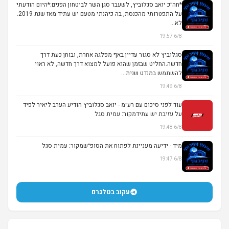
*חה״כ יואב סגלוביץ, לשעבר סגן השר לביטחון הפנים:*היום הודעתי
על התפטרותי מהכנסת, בה כיהנתי מטעם יש עתיד מאז שנת 2019.
לא...
6/8 19:57
סגלוביץ לא סגור עדיין באף מפלגה אחרת, ובוחן כעת דרך
חדשה.החליט שבזמן שהוא פועל למצוא דרך חדשה, לא ראוי
להשתמש במנדט שנית...
6/8 19:49
עוד לפני סיכום עם רע״מ - יואב סגלוביץ הודיע הערב ליאיר לפיד
על עזיבת יש עתידמקור: עמית סגל
6/8 19:48
מיד - ידיעה מעניינת לפתוח את הסופ״שמקור: עמית סגל
6/8 19:47
עקוב בטלגרם