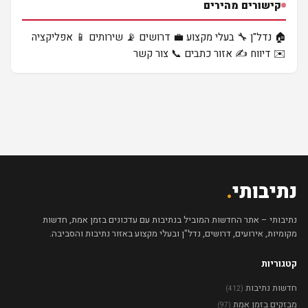
קישורים מהירים
🏠 נדל"ן
🔧 בעלי מקצוע
💼 דרושים
📡 שירותים
📱 אפליקציה
✉️ דיווח
✍️ אזור כתבים
📞 צור קשר
נתיבותי
.
נתיבותי – אתר החדשות המוביל בנתיבות עם עדכונים בזמן אמת, חדשות
מקומיות, אירועים, דרושים, נדל"ן ובעלי מקצוע באזור נתיבות והסביבה.
קטגוריות
חדשות נתיבות
(412)
מבזקים בזמן אמת
(97)