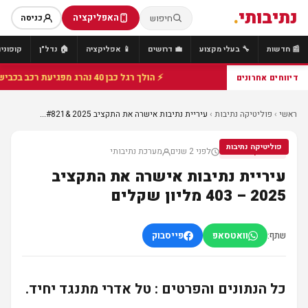
נתיבותי
.
האפליקציה
חיפוש
כניסה
📰 חדשות
🔧 בעלי מקצוע
💼 דרושים
📱 אפליקציה
🏠 נדל"ן
קופונים
⚡ הולך רגל כבן 40 נהרג מפגיעת רכב בכביש 25 סמוך לצומת הנשיא, מתנדבי זק"א פועלו בזירה
דיווחים אחרונים
ראשי
›
פוליטיקה נתיבות
›
עיריית נתיבות אישרה את התקציב 2025 &#821...
פוליטיקה נתיבות
לפני 2 שנים
מערכת נתיבותי
פוליטיקה נתיבות
עיריית נתיבות אישרה את התקציב
2025 – 403 מליון שקלים
שתף:
וואטסאפ
פייסבוק
כל הנתונים והפרטים : טל אדרי מתנגד יחיד.