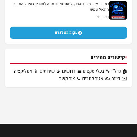
כמו כן- איש משרד החוץ ליאור חייט ימונה לשגריר באיטליהמקור:
מיכאל שמש
7/8 09:30
עקוב בטלגרם
קישורים מהירים
🏠 נדל"ן
🔧 בעלי מקצוע
💼 דרושים
📡 שירותים
📱 אפליקציה
✉️ דיווח
✍️ אזור כתבים
📞 צור קשר