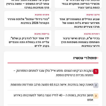
מכשירי החייאה מותקנים בבתי
עותר לבית המשפט — ומשה בנימין
כנסת ברחבי העיר
פרץ מנתיבות במרכז
חינוך נתיבות
ספורט נתיבות
שבוע החיילים המשוחררים: אחד
"נזרי גידולי עופות" אלופת טורניר
מאירועי השיא בלוח השנה של
הקטרגל 2026 בנתיבות
מרכז צעירים נתיבות
רוחניות נתיבות
בריאות נתיבות
בכירי ש"ס, רבנים ואישי ציבור
ילד אחד יכול להדביק גן שלם":
השתתפו בשמחת משפחות פרץ
עלייה חדה במחלת הפה והגפיים
ודרעי בנתיבות
בקרב ילדים
פופולרי עכשיו
בעקבות הביקוש העצום: מופע אייל גולן עובר למתחם הספורטק –
1
נפתחה מכירת כרטיסים נוספת
תאונה קשה בנתיבות: אישה כבת 65 נפגעה מרכב ומורדמת ומונשמת
2
תושב נתיבות, בשנות ה – 40 לחייו נעצר בחשד למעורבותו באירוע
3
אמש