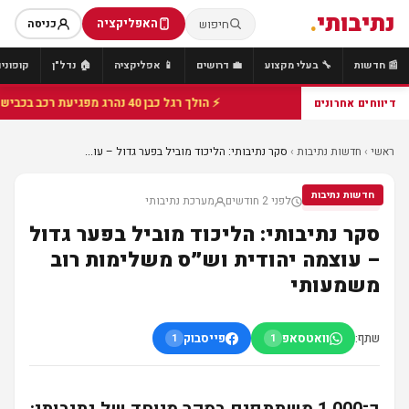
נתיבותי
.
האפליקציה
חיפוש
כניסה
📰 חדשות
🔧 בעלי מקצוע
💼 דרושים
📱 אפליקציה
🏠 נדל"ן
קופונים
⚡ הולך רגל כבן 40 נהרג מפגיעת רכב בכביש 25 סמוך לצומת הנשיא, מתנדבי זק"א פועלו בזירה
דיווחים אחרונים
ראשי
›
חדשות נתיבות
›
סקר נתיבותי: הליכוד מוביל בפער גדול – עו...
חדשות נתיבות
לפני 2 חודשים
מערכת נתיבותי
חדשות נתיבות
סקר נתיבותי: הליכוד מוביל בפער גדול
– עוצמה יהודית וש״ס משלימות רוב
משמעותי
שתף:
וואטסאפ
פייסבוק
1
1