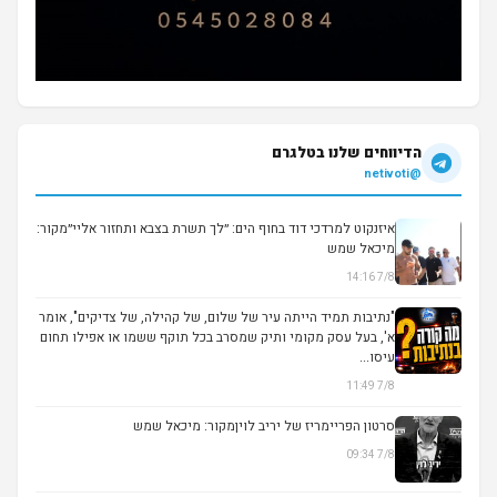
הדיווחים שלנו בטלגרם
@netivoti
איזנקוט למרדכי דוד בחוף הים: ״לך תשרת בצבא ותחזור אליי״מקור:
מיכאל שמש
7/8 14:16
▶
"נתיבות תמיד הייתה עיר של שלום, של קהילה, של צדיקים", אומר
א', בעל עסק מקומי ותיק שמסרב בכל תוקף ששמו או אפילו תחום
עיסו...
7/8 11:49
סרטון הפריימריז של יריב לויןמקור: מיכאל שמש
7/8 09:34
▶