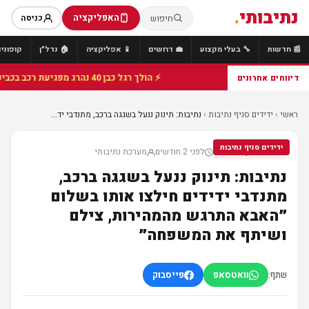
נתיבותי
.
האפליקציה
חיפוש
כניסה
📰 חדשות
🔧 בעלי מקצוע
💼 דרושים
📱 אפליקציה
🏠 נדל"ן
קופונים
⚡ הולך רגל כבן 40 נהרג מפגיעת רכב בכביש 25 סמוך לצומת הנשיא, מתנדבי זק"א פועלו בזירה
דיווחים אחרונים
ראשי
›
ידידים סניף נתיבות
›
נתיבות: תינוק ננעל בשגגה ברכב, מתנדבי יד...
ידידים סניף נתיבות
לפני 2 חודשים
מערכת נתיבותי
ידידים סניף נתיבות
נתיבות: תינוק ננעל בשגגה ברכב,
מתנדבי ידידים חילצו אותו בשלום
״האבא התרגש מהמהירות, צילם
ושיתף את המשפחה״
שתף:
וואטסאפ
פייסבוק