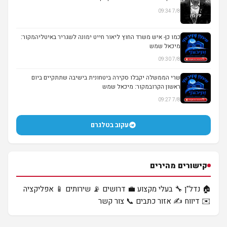
7/8 09:34
▶
כמו כן- איש משרד החוץ ליאור חייט ימונה לשגריר באיטליהמקור:
מיכאל שמש
7/8 09:30
שרי הממשלה יקבלו סקירה ביטחונית בישיבה שתתקיים ביום
ראשון הקרובמקור: מיכאל שמש
7/8 09:27
עקוב בטלגרם
קישורים מהירים
🏠 נדל"ן
🔧 בעלי מקצוע
💼 דרושים
📡 שירותים
📱 אפליקציה
✉️ דיווח
✍️ אזור כתבים
📞 צור קשר