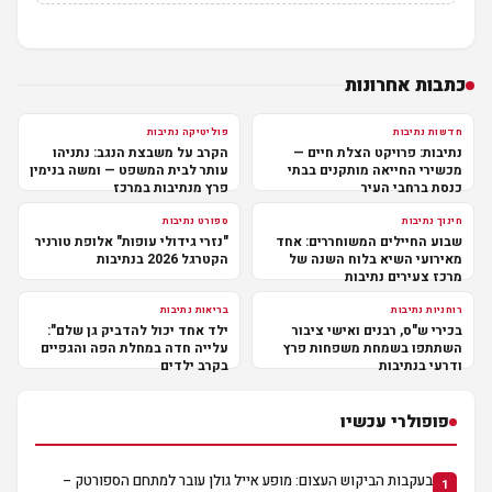
כתבות אחרונות
חדשות נתיבות
פוליטיקה נתיבות
נתיבות: פרויקט הצלת חיים —
הקרב על משבצת הנגב: נתניהו
מכשירי החייאה מותקנים בבתי
עותר לבית המשפט — ומשה בנימין
כנסת ברחבי העיר
פרץ מנתיבות במרכז
חינוך נתיבות
ספורט נתיבות
שבוע החיילים המשוחררים: אחד
"נזרי גידולי עופות" אלופת טורניר
מאירועי השיא בלוח השנה של
הקטרגל 2026 בנתיבות
מרכז צעירים נתיבות
רוחניות נתיבות
בריאות נתיבות
בכירי ש"ס, רבנים ואישי ציבור
ילד אחד יכול להדביק גן שלם":
השתתפו בשמחת משפחות פרץ
עלייה חדה במחלת הפה והגפיים
ודרעי בנתיבות
בקרב ילדים
פופולרי עכשיו
בעקבות הביקוש העצום: מופע אייל גולן עובר למתחם הספורטק –
1