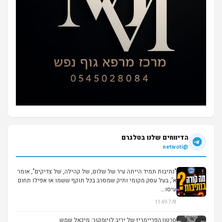
הדיווחים שלנו בטלגרם
@netivoti
"נתיבות תמיד הייתה עיר של שלום, של קהילה, של צדיקים", אומר
א', בעל עסק מקומי ותיק שמסרב בכל תוקף ששמו או אפילו תחום
עיסו...
7/8 11:49
סרטון הפריימריז של יריב לויןמקור: מיכאל שמש