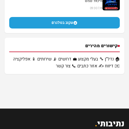
מיכאל שמש
7/8 09:30
עקוב בטלגרם
קישורים מהירים
🏠 נדל"ן
🔧 בעלי מקצוע
💼 דרושים
📡 שירותים
📱 אפליקציה
✉️ דיווח
✍️ אזור כתבים
📞 צור קשר
נתיבותי
.