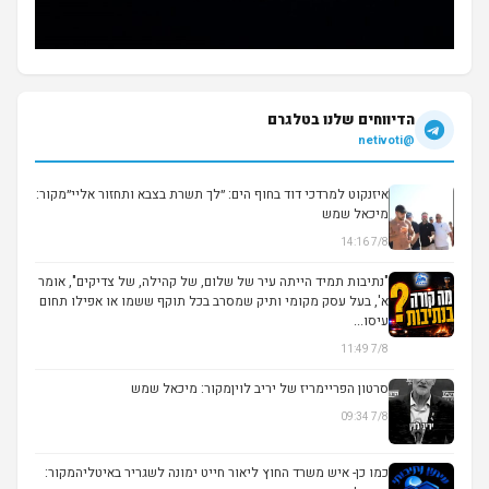
הדיווחים שלנו בטלגרם
@netivoti
איזנקוט למרדכי דוד בחוף הים: ״לך תשרת בצבא ותחזור אליי״מקור:
מיכאל שמש
7/8 14:16
▶
"נתיבות תמיד הייתה עיר של שלום, של קהילה, של צדיקים", אומר
א', בעל עסק מקומי ותיק שמסרב בכל תוקף ששמו או אפילו תחום
עיסו...
7/8 11:49
סרטון הפריימריז של יריב לויןמקור: מיכאל שמש
7/8 09:34
▶
כמו כן- איש משרד החוץ ליאור חייט ימונה לשגריר באיטליהמקור: