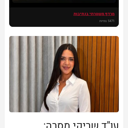
מרדף משטרתי בנתיבות
חדשו
ת
5471 צפיות
עו"ד שריקי מסרה: