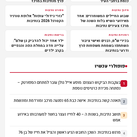
כנסת ברחבי העיר
פרץ מנתיבות במרכז
חינוך נתיבות
ספורט נתיבות
שבוע החיילים המשוחררים: אחד
"נזרי גידולי עופות" אלופת טורניר
מאירועי השיא בלוח השנה של
הקטרגל 2026 בנתיבות
מרכז צעירים נתיבות
רוחניות נתיבות
בריאות נתיבות
בכירי ש"ס, רבנים ואישי ציבור
ילד אחד יכול להדביק גן שלם":
השתתפו בשמחת משפחות פרץ
עלייה חדה במחלת הפה והגפיים
ודרעי בנתיבות
בקרב ילדים
פופולרי עכשיו
בעקבות הביקוש העצום: מופע אייל גולן עובר למתחם הספורטק –
1
נפתחה מכירת כרטיסים נוספת
תאונה קשה בנתיבות: אישה כבת 65 נפגעה מרכב ומורדמת ומונשמת
2
תושב נתיבות, בשנות ה – 40 לחייו נעצר בחשד למעורבותו באירוע
3
אמש
מרגש בנתיבות: השכן החובש הגיע ראשון והציל את חייו של בן 76
4