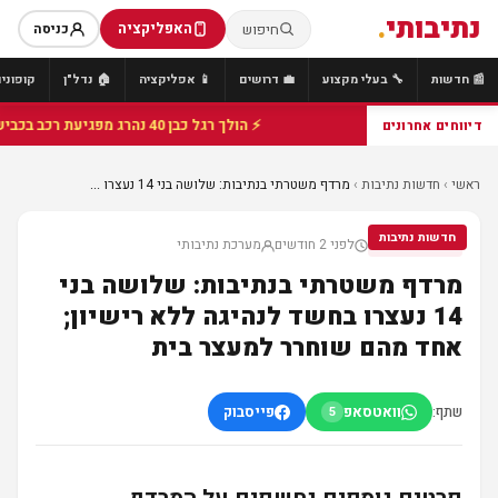
נתיבותי
.
האפליקציה
חיפוש
כניסה
📰 חדשות
🔧 בעלי מקצוע
💼 דרושים
📱 אפליקציה
🏠 נדל"ן
קופונים
⚡ הולך רגל כבן 40 נהרג מפגיעת רכב בכביש 25 סמוך לצומת הנשיא, מתנדבי זק"א פועלו בזירה
דיווחים אחרונים
ראשי
›
חדשות נתיבות
›
מרדף משטרתי בנתיבות: שלושה בני 14 נעצרו ...
חדשות נתיבות
לפני 2 חודשים
מערכת נתיבותי
חדשות נתיבות
מרדף משטרתי בנתיבות: שלושה בני
14 נעצרו בחשד לנהיגה ללא רישיון;
אחד מהם שוחרר למעצר בית
שתף:
וואטסאפ
פייסבוק
5