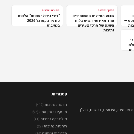
חינוך נתיבות
ספורט נתיבות
:
שבוע החיילים המשוחררים:
"נזרי גידולי עופות" אלופת
שפט —
אחד מאירועי השיא בלוח
טורניר הקטרגל 2026
בות
השנה של מרכז צעירים
בנתיבות
נתיבות
גן
לת
ים
קטגוריות
חדשות נתיבות
(412)
מקומיות, אירועים, דרושים, נדל"ן
מבזקים בזמן אמת
(97)
פוליטיקה נתיבות
(41)
רוחניות נתיבות
(29)
מדריכים וטיפים
(26)