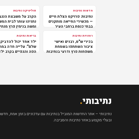
חדשות נתיבות
פוליטיקה נתיבות
נתיבות: פרויקט הצלת חיים
הקרב על משבצת הנגב
— מכשירי החייאה מותקנים
נתניהו עותר לבית המ
בבתי כנסת ברחבי העיר
ומשה בנימין פרץ מנתי
במרכז
רוחניות נתיבות
בריאות נתיבות
בכירי ש"ס, רבנים ואישי
ילד אחד יכול להדביק 
ציבור השתתפו בשמחת
שלם": עלייה חדה במח
משפחות פרץ ודרעי בנתיבות
הפה והגפיים בקרב ילד
נתיבותי
.
נתיבותי – אתר החדשות המוביל בנתיבות עם עדכונים בזמן אמת, חדשות 
ובעלי מקצוע באזור נתיבות והסביבה.