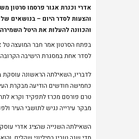
אדרי וכנרת אגור פרסמו סרטון מש
והצעות לסדר היום – בנושאים של ב
והכוונה להעלות את היטל השמירה 
בפתח הסרטון אמר חבר המועצה טל אד
לסדר אחת במסגרת הישיבה הקרובה.
לדבריו, השאילתה הראשונה עוסקת במ
כחמישה חודשים הודיעה מבקרת העיר
טרם פורסם מכרז לתפקיד וקרא לתת ע
מבקר עירייה נגיש לתושבי העיר ולפני
השאילתה השנייה שהציג אדרי עוסקת 
מדי שנה טובין במיליוני שקלים, והו