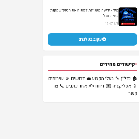
מיד - ידיעה מעניינת לפתוח את הסופ״שמקור:
עמית סגל
6/8 19:47
עקוב בטלגרם
קישורים מהירים
🏠 נדל"ן
🔧 בעלי מקצוע
💼 דרושים
📡 שירותים
📱 אפליקציה
✉️ דיווח
✍️ אזור כתבים
📞 צור
קשר