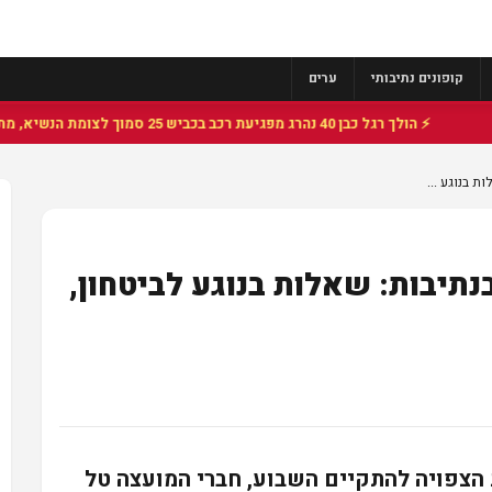
קופונים נתיבותי
ערים
⚡ הולך רגל כבן 40 נהרג מפגיעת רכב בכביש 25 סמוך לצומת הנשיא, מתנדבי זק"א פועלו בזירה
 בנוגע ...
תיבות: שאלות בנוגע לביטחון,
הצפויה להתקיים השבוע, חברי המועצה טל