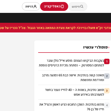
האפליקציה
חיפוש
כניסה
⚡ לקראת צעדת המחאה באזור הגבול: צה"ל הכריז על שטח צבאי
פופולרי עכשיו
בעקבות הביקוש העצום: מופע אייל גולן עובר
1
למתחם הספורטק – נפתחה מכירת כרטיסים נוספת
תאונה קשה בנתיבות: אישה כבת 65 נפגעה מרכב
2
ומורדמת ומונשמת
תושב נתיבות, בשנות ה – 40 לחייו נעצר בחשד
3
למעורבותו באירוע אמש
מרגש בנתיבות: השכן החובש הגיע ראשון והציל את
4
חייו של בן 76