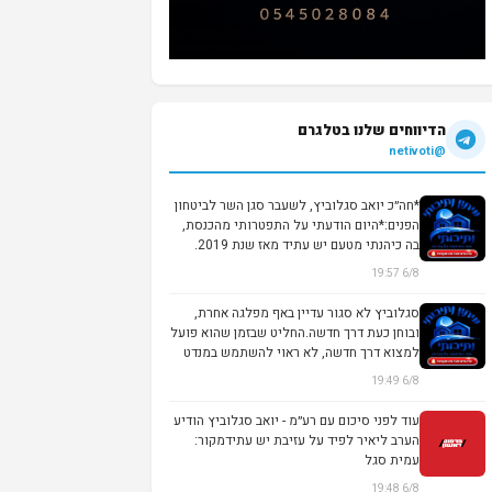
הדיווחים שלנו בטלגרם
@netivoti
*חה״כ יואב סגלוביץ, לשעבר סגן השר לביטחון
הפנים:*היום הודעתי על התפטרותי מהכנסת,
בה כיהנתי מטעם יש עתיד מאז שנת 2019.
לא...
6/8 19:57
סגלוביץ לא סגור עדיין באף מפלגה אחרת,
ובוחן כעת דרך חדשה.החליט שבזמן שהוא פועל
למצוא דרך חדשה, לא ראוי להשתמש במנדט
שנית...
6/8 19:49
עוד לפני סיכום עם רע״מ - יואב סגלוביץ הודיע
הערב ליאיר לפיד על עזיבת יש עתידמקור:
עמית סגל
6/8 19:48