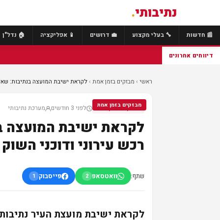
נתיבותי
.
📰 חדשות
🔧 בעלי מקצוע
💼 דרושים
📱 אפליקציה
🏠 נדל"ן
דיווחים אחרונים
ראשי
›
מבזקים בזמן אמת
›
לקראת ישיבת המועצה בנתיבות: שאלות
מבזקים בזמן אמת
לפני 3 חודשים
מערכת נתיבותי
מבזקים בזמן אמת
לקראת ישיבת המועצה בנ
רכש עירוני ודוכני השוק
שתף:
וואטסאפ
פייסבוק
1
2
לקראת ישיבת מועצת העיר נתיבות 