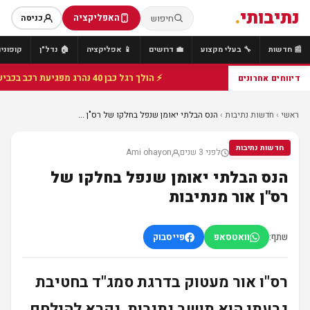
נתיבותי
.
האפליקציה
חיפוש
כניסה
📰 חדשות
🔧 בעלי מקצוע
💼 דרושים
📱 אפליקציה
🏠 נדל"ן
קופונים
⚡ הולך רגל כבן 40 נהרג מפגיעת רכב בכביש 25 סמוך לצומת הנשיא, מתנדבי זק"א פועלו בזירה
דיווחים אחרונים
ראשי
›
חדשות נתיבות
›
הנס הבלתי יאומן שנפל בחלקו של רס"ן ...
חדשות נתיבות
לפני 3 שנים
Ami ohayon
חדשות נתיבות
הנס הבלתי יאומן שנפל בחלקו של
רס"ן אור מנתיבות
שתף:
וואטסאפ
פייסבוק
רס"ו אור מעטוק בדרגת סמג"ד בחטיבת
גבעתי הוא תושב נתיבות, נקרא להילחם