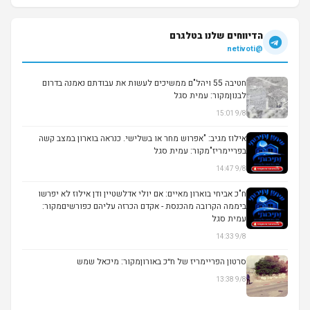
הדיווחים שלנו בטלגרם
@netivoti
חטיבה 55 ויהל"ם ממשיכים לעשות את עבודתם נאמנה בדרום
לבנוןמקור: עמית סגל
9/8 15:01
▶
אילוז מגיב: "אפרוש מחר או בשלישי. כנראה בוארון במצב קשה
בפריימריז"מקור: עמית סגל
9/8 14:47
ח"כ אביחי בוארון מאיים: אם יולי אדלשטיין ודן אילוז לא יפרשו
ביממה הקרובה מהכנסת - אקדם הכרזה עליהם כפורשיםמקור:
עמית סגל
9/8 14:33
סרטון הפריימריז של ח״כ באורוןמקור: מיכאל שמש
9/8 13:38
▶