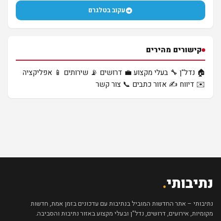
עקוב בטלגרם
קישורים מהירים
🏠 נדל"ן
🔧 בעלי מקצוע
💼 דרושים
📡 שירותים
📱 אפליקציה
✉️ דיווח
✍️ אזור כתבים
📞 צור קשר
נתיבותי
.
נתיבותי – אתר החדשות המוביל בנתיבות עם עדכונים בזמן אמת, חדשות
מקומיות, אירועים, דרושים, נדל"ן ובעלי מקצוע באזור נתיבות והסביבה.