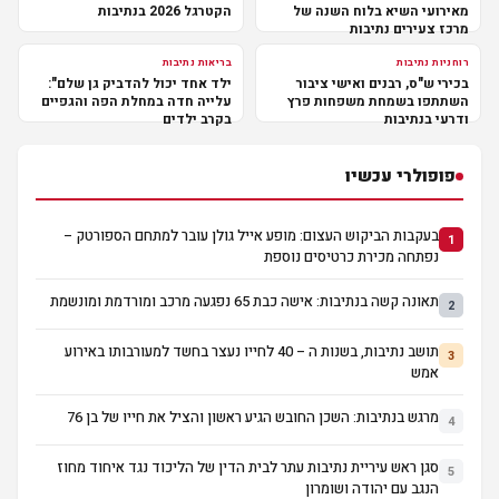
מאירועי השיא בלוח השנה של
הקטרגל 2026 בנתיבות
מרכז צעירים נתיבות
רוחניות נתיבות
בריאות נתיבות
בכירי ש"ס, רבנים ואישי ציבור
ילד אחד יכול להדביק גן שלם":
השתתפו בשמחת משפחות פרץ
עלייה חדה במחלת הפה והגפיים
ודרעי בנתיבות
בקרב ילדים
פופולרי עכשיו
בעקבות הביקוש העצום: מופע אייל גולן עובר למתחם הספורטק –
1
נפתחה מכירת כרטיסים נוספת
תאונה קשה בנתיבות: אישה כבת 65 נפגעה מרכב ומורדמת ומונשמת
2
תושב נתיבות, בשנות ה – 40 לחייו נעצר בחשד למעורבותו באירוע
3
אמש
מרגש בנתיבות: השכן החובש הגיע ראשון והציל את חייו של בן 76
4
סגן ראש עיריית נתיבות עתר לבית הדין של הליכוד נגד איחוד מחוז
5
הנגב עם יהודה ושומרון