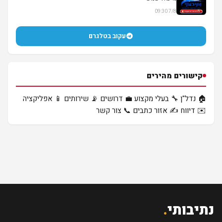
7/8 09:30
עקוב בטלגרם
קישורים מהירים
🏠 נדל"ן
🔧 בעלי מקצוע
💼 דרושים
📡 שירותים
📱 אפליקציה
✉️ דיווח
✍️ אזור כתבים
📞 צור קשר
נתיבותי
.