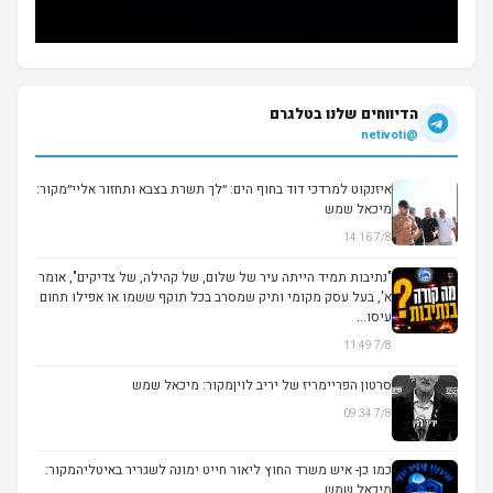
הדיווחים שלנו בטלגרם
@netivoti
איזנקוט למרדכי דוד בחוף הים: ״לך תשרת בצבא ותחזור אליי״מקור:
מיכאל שמש
7/8 14:16
▶
"נתיבות תמיד הייתה עיר של שלום, של קהילה, של צדיקים", אומר
א', בעל עסק מקומי ותיק שמסרב בכל תוקף ששמו או אפילו תחום
עיסו...
7/8 11:49
סרטון הפריימריז של יריב לויןמקור: מיכאל שמש
7/8 09:34
▶
כמו כן- איש משרד החוץ ליאור חייט ימונה לשגריר באיטליהמקור:
מיכאל שמש