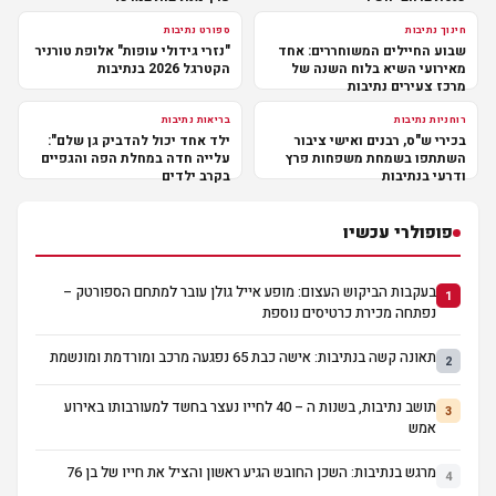
חינוך נתיבות
ספורט נתיבות
שבוע החיילים המשוחררים: אחד
"נזרי גידולי עופות" אלופת טורניר
מאירועי השיא בלוח השנה של
הקטרגל 2026 בנתיבות
מרכז צעירים נתיבות
רוחניות נתיבות
בריאות נתיבות
בכירי ש"ס, רבנים ואישי ציבור
ילד אחד יכול להדביק גן שלם":
השתתפו בשמחת משפחות פרץ
עלייה חדה במחלת הפה והגפיים
ודרעי בנתיבות
בקרב ילדים
פופולרי עכשיו
בעקבות הביקוש העצום: מופע אייל גולן עובר למתחם הספורטק –
1
נפתחה מכירת כרטיסים נוספת
תאונה קשה בנתיבות: אישה כבת 65 נפגעה מרכב ומורדמת ומונשמת
2
תושב נתיבות, בשנות ה – 40 לחייו נעצר בחשד למעורבותו באירוע
3
אמש
מרגש בנתיבות: השכן החובש הגיע ראשון והציל את חייו של בן 76
4