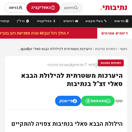
נתיבותי
.
האפליקציה
חיפוש
כניסה
📰 חדשות
🔧 בעלי מקצוע
💼 דרושים
📱 אפליקציה
🏠 נדל"ן
קופונים
⚡ הולך רגל כבן 40 נהרג מפגיעת רכב בכביש 25 סמוך לצומת הנשיא, מתנדבי זק"א פועלו בזירה
דיווחים אחרונים
ראשי
›
רוחניות נתיבות
›
היערכות משטרתית להילולת הבבא סאלי זצ&quo...
רוחניות נתיבות
לפני 7 חודשים
מערכת נתיבותי
רוחניות נתיבות
היערכות משטרתית להילולת הבבא
סאלי זצ"ל בנתיבות
שתף:
וואטסאפ
פייסבוק
2
הילולת הבבא סאלי בנתיבות צפויה להתקיים