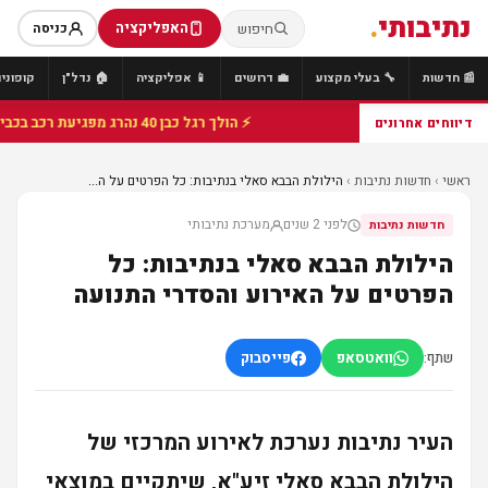
נתיבותי
.
האפליקציה
חיפוש
כניסה
📰 חדשות
🔧 בעלי מקצוע
💼 דרושים
📱 אפליקציה
🏠 נדל"ן
קופונים
⚡ הולך רגל כבן 40 נהרג מפגיעת רכב בכביש 25 סמוך לצומת הנשיא, מתנדבי זק"א פועלו בזירה
דיווחים אחרונים
ראשי
›
חדשות נתיבות
›
הילולת הבבא סאלי בנתיבות: כל הפרטים על ה...
לפני 2 שנים
מערכת נתיבותי
חדשות נתיבות
הילולת הבבא סאלי בנתיבות: כל
הפרטים על האירוע והסדרי התנועה
שתף:
וואטסאפ
פייסבוק
העיר נתיבות נערכת לאירוע המרכזי של
הילולת הבבא סאלי זיע"א
, שיתקיים במוצאי