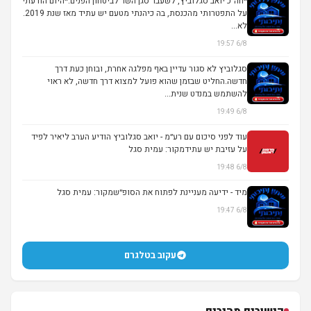
*חה״כ יואב סגלוביץ, לשעבר סגן השר לביטחון הפנים:*היום הודעתי
על התפטרותי מהכנסת, בה כיהנתי מטעם יש עתיד מאז שנת 2019.
לא...
6/8 19:57
סגלוביץ לא סגור עדיין באף מפלגה אחרת, ובוחן כעת דרך
חדשה.החליט שבזמן שהוא פועל למצוא דרך חדשה, לא ראוי
להשתמש במנדט שנית...
6/8 19:49
עוד לפני סיכום עם רע״מ - יואב סגלוביץ הודיע הערב ליאיר לפיד
על עזיבת יש עתידמקור: עמית סגל
6/8 19:48
מיד - ידיעה מעניינת לפתוח את הסופ״שמקור: עמית סגל
6/8 19:47
עקוב בטלגרם
קישורים מהירים