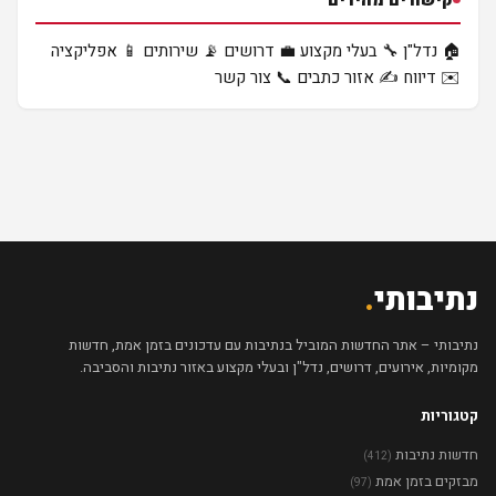
🏠 נדל"ן
🔧 בעלי מקצוע
💼 דרושים
📡 שירותים
📱 אפליקציה
✉️ דיווח
✍️ אזור כתבים
📞 צור קשר
נתיבותי
.
נתיבותי – אתר החדשות המוביל בנתיבות עם עדכונים בזמן אמת, חדשות
מקומיות, אירועים, דרושים, נדל"ן ובעלי מקצוע באזור נתיבות והסביבה.
קטגוריות
חדשות נתיבות
(412)
מבזקים בזמן אמת
(97)