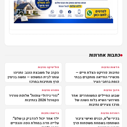
כתבות אחרונות
חדשות נתיבות
פוליטיקה נתיבות
נתיבות: פרויקט הצלת חיים —
הקרב על משבצת הנגב: נתניהו
מכשירי החייאה מותקנים בבתי
עותר לבית המשפט — ומשה בנימין
כנסת ברחבי העיר
פרץ מנתיבות במרכז
חינוך נתיבות
ספורט נתיבות
שבוע החיילים המשוחררים: אחד
"נזרי גידולי עופות" אלופת טורניר
מאירועי השיא בלוח השנה של
הקטרגל 2026 בנתיבות
מרכז צעירים נתיבות
רוחניות נתיבות
בריאות נתיבות
בכירי ש"ס, רבנים ואישי ציבור
ילד אחד יכול להדביק גן שלם":
השתתפו בשמחת משפחות פרץ
עלייה חדה במחלת הפה והגפיים