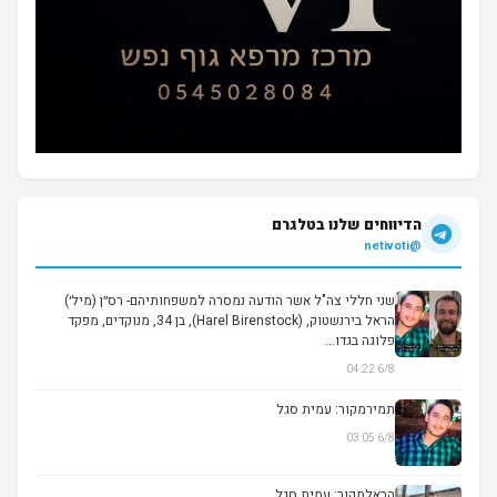
הדיווחים שלנו בטלגרם
@netivoti
שני חללי צה"ל אשר הודעה נמסרה למשפחותיהם- רס״ן (מיל׳)
הראל בירנשטוק, (Harel Birenstock), בן 34, מנוקדים, מפקד
פלוגה בגדו...
6/8 04:22
תמירמקור: עמית סגל
6/8 03:05
הראלמקור: עמית סגל