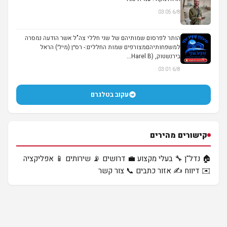
6/8 03:05
הותר לפרסום שמותיהם של שני חללי צה"ל אשר הודעה נמסרה
למשפחותיהםמצורפים שמות החללים:- רס״ן (מיל׳) הראל
בירנשטוק, (Harel B...
6/8 03:01
עקוב בטלגרם
קישורים מהירים
🏠 נדל"ן
🔧 בעלי מקצוע
💼 דרושים
📡 שירותים
📱 אפליקציה
✉️ דיווח
✍️ אזור כתבים
📞 צור קשר