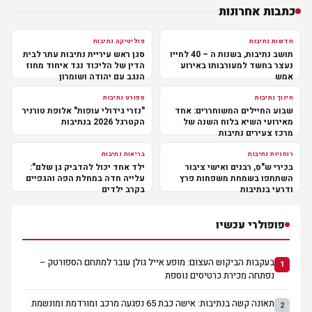
כתבות אחרונות
חדשות נתיבות
פוליטיקה נתיבות
תושב נתיבות, בשנות ה – 40 לחייו
סגן ראש עיריית נתיבות עתר לבית
נעצר בחשד למעורבותו באירוע
הדין של הליכוד נגד איחוד מחוז
אמש
הנגב עם יהודה ושומרון
חינוך נתיבות
ספורט נתיבות
שבוע החיילים המשוחררים: אחד
"נזרי גידולי עופות" אלופת טורניר
מאירועי השיא בלוח השנה של
הקטרגל 2026 בנתיבות
מרכז צעירים נתיבות
רוחניות נתיבות
בריאות נתיבות
בכירי ש"ס, רבנים ואישי ציבור
ילד אחד יכול להדביק גן שלם":
השתתפו בשמחת משפחות פרץ
עלייה חדה במחלת הפה והגפיים
ודרעי בנתיבות
בקרב ילדים
פופולרי עכשיו
בעקבות הביקוש העצום: מופע אייל גולן עובר למתחם הספורטק –
1
נפתחה מכירת כרטיסים נוספת
תאונה קשה בנתיבות: אישה כבת 65 נפגעה מרכב ומורדמת ומונשמת
2