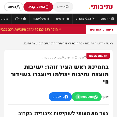
נתיבותי
.
האפליקציה
חיפוש
כניסה
📰 חדשות
🔧 בעלי מקצוע
💼 דרושים
📱 אפליקציה
🏠 נדל"ן
קופונים
⚡ הולך רגל כבן 40 נהרג מפגיעת רכב בכביש 25 סמוך לצומת הנשיא, מתנדבי זק"א פועלו בזירה
דיווחים אחרונים
ראשי
›
חדשות נתיבות
›
בתמיכת ראש העיר זוהר: ישיבות מועצת נתיבו...
חדשות נתיבות
לפני 2 חודשים
מערכת נתיבותי
חדשות נתיבות
בתמיכת ראש העיר זוהר: ישיבות
מועצת נתיבות יצולמו ויועברו בשידור
חי
שתף:
וואטסאפ
פייסבוק
4
צעד משמעותי לשקיפות ציבורית: בקרוב