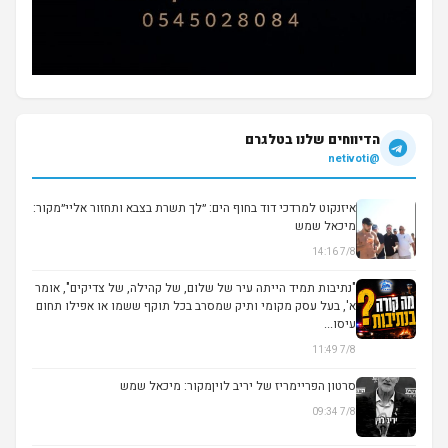
הדיווחים שלנו בטלגרם
@netivoti
איזנקוט למרדכי דוד בחוף הים: ״לך תשרת בצבא ותחזור אליי״מקור:
מיכאל שמש
7/8 14:16
▶
"נתיבות תמיד הייתה עיר של שלום, של קהילה, של צדיקים", אומר
א', בעל עסק מקומי ותיק שמסרב בכל תוקף ששמו או אפילו תחום
עיסו...
7/8 11:49
סרטון הפריימריז של יריב לויןמקור: מיכאל שמש
7/8 09:34