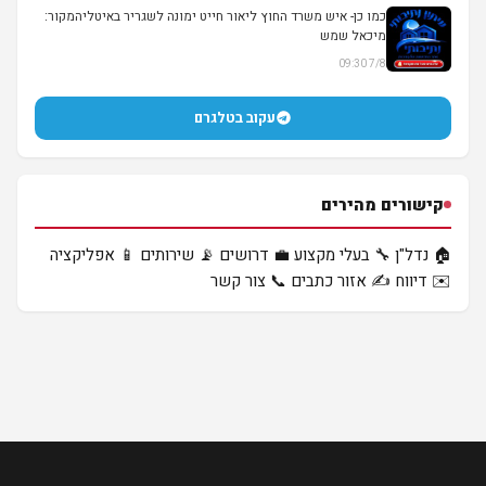
▶
כמו כן- איש משרד החוץ ליאור חייט ימונה לשגריר באיטליהמקור:
מיכאל שמש
7/8 09:30
עקוב בטלגרם
קישורים מהירים
🏠 נדל"ן
🔧 בעלי מקצוע
💼 דרושים
📡 שירותים
📱 אפליקציה
✉️ דיווח
✍️ אזור כתבים
📞 צור קשר