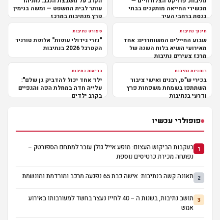
נתיבות: פרויקט הצלת חיים —
הקרב על משבצת הנגב: נתניהו
מכשירי החייאה מותקנים בבתי
עותר לבית המשפט — ומשה בנימין
כנסת ברחבי העיר
פרץ מנתיבות במרכז
חינוך נתיבות
ספורט נתיבות
שבוע החיילים המשוחררים: אחד
"נזרי גידולי עופות" אלופת טורניר
מאירועי השיא בלוח השנה של
הקטרגל 2026 בנתיבות
מרכז צעירים נתיבות
רוחניות נתיבות
בריאות נתיבות
בכירי ש"ס, רבנים ואישי ציבור
ילד אחד יכול להדביק גן שלם":
השתתפו בשמחת משפחות פרץ
עלייה חדה במחלת הפה והגפיים
ודרעי בנתיבות
בקרב ילדים
פופולרי עכשיו
בעקבות הביקוש העצום: מופע אייל גולן עובר למתחם הספורטק –
1
נפתחה מכירת כרטיסים נוספת
תאונה קשה בנתיבות: אישה כבת 65 נפגעה מרכב ומורדמת ומונשמת
2
תושב נתיבות, בשנות ה – 40 לחייו נעצר בחשד למעורבותו באירוע
3
אמש