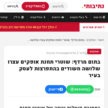
נתיבותי
.
האפליקציה
חיפוש
כניסה
📰 חדשות
🔧 בעלי מקצוע
💼 דרושים
📱 אפליקציה
🏠 נדל"ן
קופונים
⚡ הולך רגל כבן 40 נהרג מפגיעת רכב בכביש 25 סמוך לצומת הנשיא, מתנדבי זק"א פועלו בזירה
דיווחים אחרונים
ראשי
›
אופקים
›
בתום מרדף: שוטרי תחנת אופקים עצרו שלושה ...
אופקים
לפני 2 חודשים
מערכת נתיבותי
אופקים
בתום מרדף: שוטרי תחנת אופקים עצרו
שלושה חשודים בהתפרצות לעסק
בעיר
שתף:
וואטסאפ
פייסבוק
3