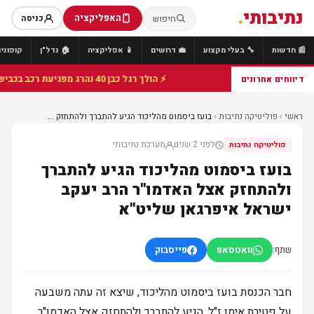
נתיבותי
.
האפליקציה
חיפוש
כניסה
📰 חדשות
🔧 בעלי מקצוע
💼 דרושים
📱 אפליקציה
🏠 נדל"ן
קופונים
⚡ הולך רגל כבן 40 נהרג מפגיעת רכב בכביש 25 סמוך לצומת הנשיא, מתנדבי זק"א פועלו בזירה
דיווחים אחרונים
ראשי
›
פוליטיקה נתיבות
›
בועז ביסמוט מהליכוד הגיע להתברך ולהתחזק ...
לפני 2 שנים
מערכת נתיבותי
פוליטיקה נתיבות
בועז ביסמוט מהליכוד הגיע להתברך
ולהתחזק אצל האדמו"ר הרב יעקב
ישראל איפרגאן שליט"א
שתף:
וואטסאפ
פייסבוק
חבר הכנסת בועז ביסמוט מהליכוד, שיצא זה עתה משבעה
על פטירת אימו ז"ל, הגיע להתברך ולהתחזק אצל האדמו"ר