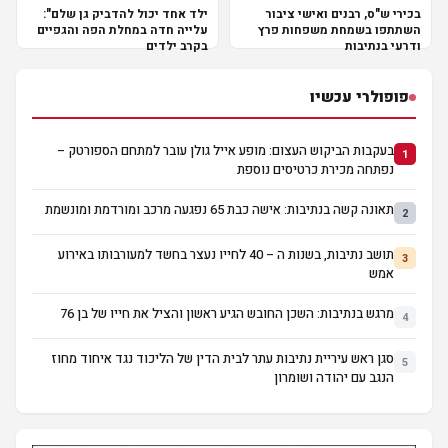
בכירי ש"ס, רבנים ואישי ציבור
ילד אחד יכול להדביק גן שלם":
השתתפו בשמחת משפחות פרץ
עלייה חדה במחלת הפה והגפיים
ודרעי בנתיבות
בקרב ילדים
פופולרי עכשיו
בעקבות הביקוש העצום: מופע אייל גולן עובר למתחם הספורטק –
1
נפתחה מכירת כרטיסים נוספת
תאונה קשה בנתיבות: אישה כבת 65 נפגעה מרכב ומורדמת ומונשמת
2
תושב נתיבות, בשנות ה – 40 לחייו נעצר בחשד למעורבותו באירוע
3
אמש
מרגש בנתיבות: השכן החובש הגיע ראשון והציל את חייו של בן 76
4
סגן ראש עיריית נתיבות עתר לבית הדין של הליכוד נגד איחוד מחוז
5
הנגב עם יהודה ושומרון