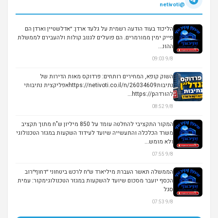
@netivoti
הליכוד בעוד הודעה רשמית על גלעד ארדן: ״אדלשטיין וארדן הם
פייק ימין ממורמרים. הם פועלים לגנוב קולות ולהעבירם לממשלת
ההונ...
9/8 09:03
השוק קופא, המחירים רותחים: פרדוקס מאות הדירות של
נתיבותhttps://netivoti.co.il/n/26034609אפליקצית נתיבותי
להורדהhttps://p...
9/8 08:52
המקור התקציבי להחלטה עומד על 850 מיליון ש"ח מתוך תקציב
משרד הכלכלה והתעשייה שיועד לעידוד השקעות במגזר הטכנולוגי
ולא מומש...
9/8 07:55
הממשלה תאשר העברת מיליארד ש״ח לרכש ביטחוני ״דחוף״רוב
הכסף יועבר מסכום שיועד להשקעות במגזר הטכנולוגימקור: עמית
סגל
9/8 07:53