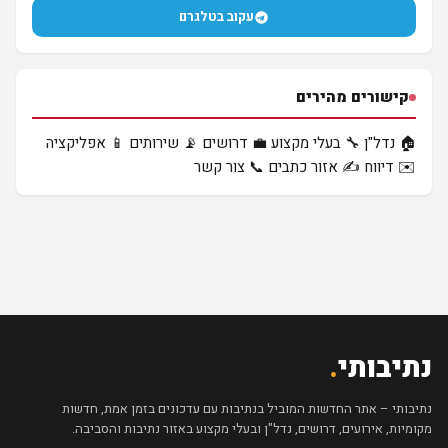
עקוב בטלגרם
קישורים מהירים
🏠 נדל"ן
🔧 בעלי מקצוע
💼 דרושים
📡 שירותים
📱 אפליקציה
✉️ דיווח
✍️ אזור כתבים
📞 צור קשר
נתיבותי
.
נתיבותי – אתר החדשות המוביל בנתיבות עם עדכונים בזמן אמת, חדשות
מקומיות, אירועים, דרושים, נדל"ן ובעלי מקצוע באזור נתיבות והסביבה.