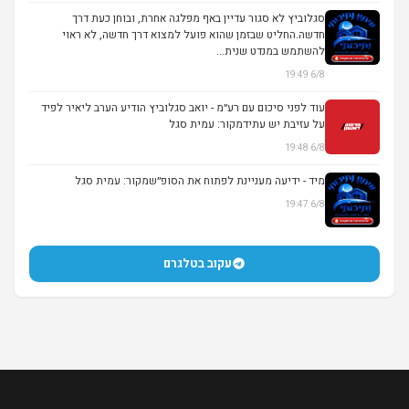
סגלוביץ לא סגור עדיין באף מפלגה אחרת, ובוחן כעת דרך
חדשה.החליט שבזמן שהוא פועל למצוא דרך חדשה, לא ראוי
להשתמש במנדט שנית...
6/8 19:49
עוד לפני סיכום עם רע״מ - יואב סגלוביץ הודיע הערב ליאיר לפיד
על עזיבת יש עתידמקור: עמית סגל
6/8 19:48
מיד - ידיעה מעניינת לפתוח את הסופ״שמקור: עמית סגל
6/8 19:47
עקוב בטלגרם